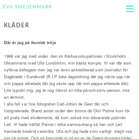
EVA SWEDENMARK
KLÄDER
Där är jag på ikonisk tröja
1968 var jag med under den sk Kårhusockupationen i Stockholm
tillsammans med Ulla Lundström, min bästa kompis. Vi var där som
nyfikna deltagare men jag var även ackrediterad som journalist för
Dagbladet i Sundsvall (R.I.P kära dagstidning där jag växte upp när
min pappa arbetade där jag växte upp när min pappa arbetade där).
Lite typiskt mig, jag är nog främst en titta-på-och-skriv-person, inte
en aktivist.
I alla fall var fine fotografen Carl-Johan de Geer där och
fotograferade. Bland annat under den timme då Olof Palme kom för
att prata med studenterna, då kom också min dåvarande pojkvän
Leif. Vi hade träffat Palme i olika sammanhang så han och Leif
hamnade bredvid varandra. Ulla och jag hade som vanligt slagit oss
ner på golvet. Och så hamnade vi på en av de Geers ikoniska bilder,