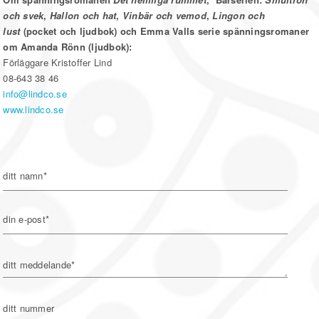
och svek
,
Hallon och hat
,
Vinbär och vemod
,
Lingon och
lust
(pocket och ljudbok) och Emma Valls serie spänningsromaner
om Amanda Rönn (ljudbok):
Förläggare Kristoffer Lind
08-643 38 46
info@lindco.se
www.lindco.se
ditt namn*
din e-post*
ditt meddelande*
ditt nummer