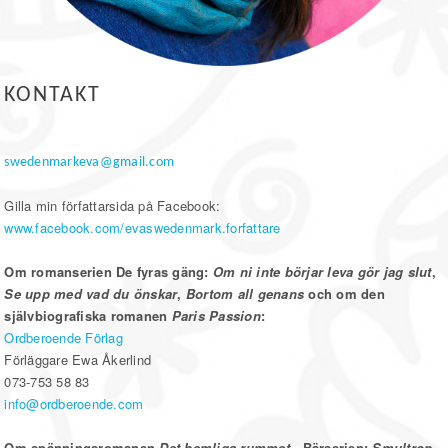
KONTAKT
swedenmarkeva@gmail.com
Gilla min författarsida på Facebook:
www.facebook.com/evaswedenmark.forfattare
Om romanserien De fyras gäng:
Om ni inte börjar leva gör jag slut
,
Se upp med vad du önskar
,
Bortom all genans
och om den
självbiografiska romanen
Paris Passion
:
Ordberoende Förlag
Förläggare Ewa Åkerlind
073-753 58 83
info@ordberoende.com
Om spänningsromanen
Det hemliga rummet
, Bärserien:
Smultron